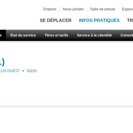
Emplois
Nous joindre
Salle de presse
Espace
SE DÉPLACER
INFOS PRATIQUES
TR
x
État du service
Titres et tarifs
Service à la clientèle
Consei
1)
125 OUEST
53231