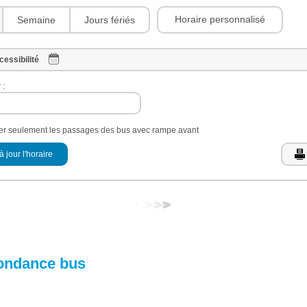
Horaire personnalisé
Semaine
Jours fériés
cessibilité
 :
her seulement les passages des bus avec rampe avant
à jour l'horaire
ondance bus