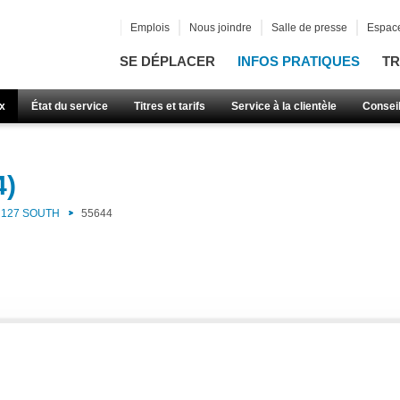
Emplois
Nous joindre
Salle de presse
Espace
SE DÉPLACER
INFOS PRATIQUES
TR
x
État du service
Titres et tarifs
Service à la clientèle
Consei
4)
127 SOUTH
55644