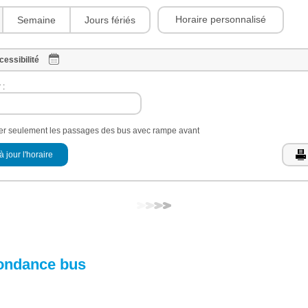
Horaire personnalisé
Semaine
Jours fériés
cessibilité
 :
her seulement les passages des bus avec rampe avant
à jour l'horaire
ondance bus