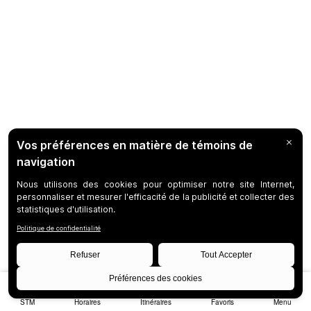
STM
Horaires
Itinéraires
Favoris
Menu