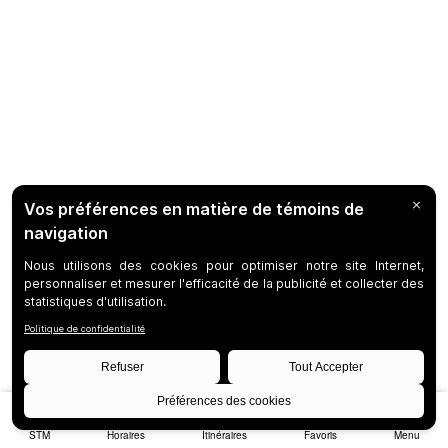
STM
Horaires
Itinéraires
Favoris
Menu