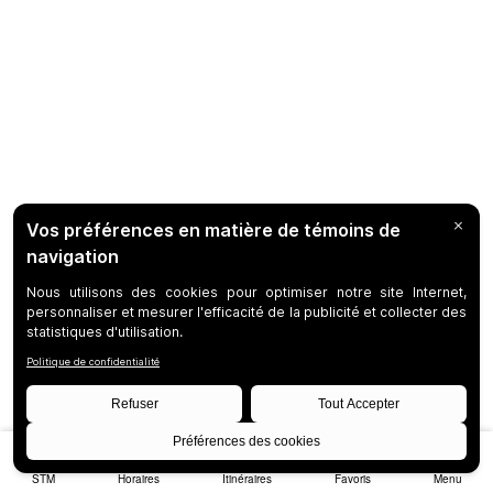
STM
Horaires
Itinéraires
Favoris
Menu