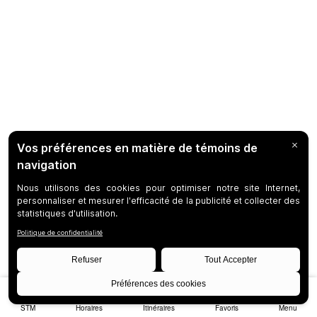
STM
Horaires
Itinéraires
Favoris
Menu