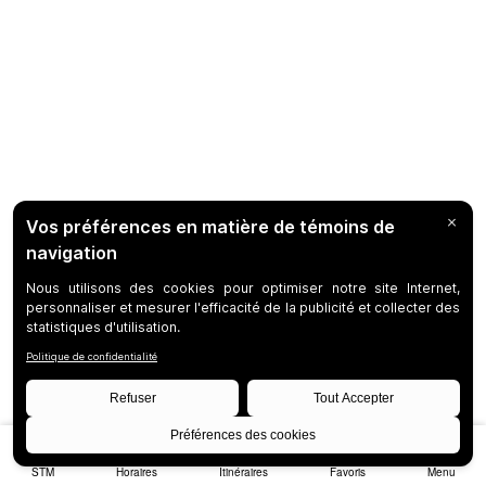
STM
Horaires
Itinéraires
Favoris
Menu