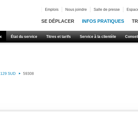
Emplois
Nous joindre
Salle de presse
Espace
SE DÉPLACER
INFOS PRATIQUES
TR
x
État du service
Titres et tarifs
Service à la clientèle
Consei
129 SUD
59308