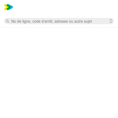
Mess
Rechercher
Su
la
re