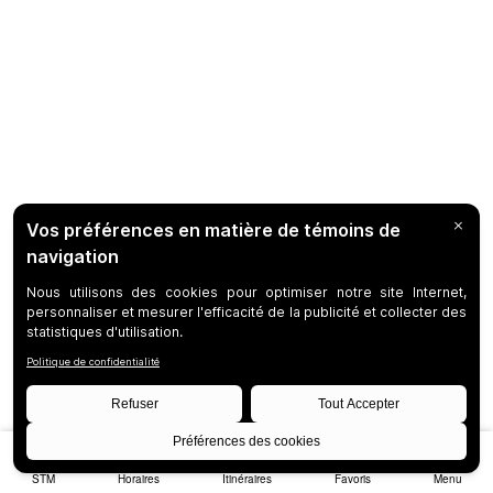
STM
Horaires
Itinéraires
Favoris
Menu