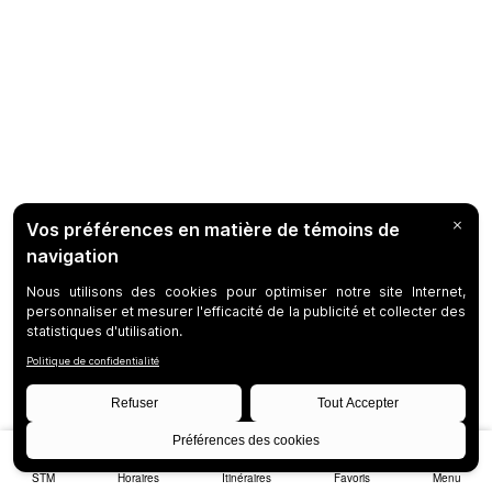
STM
Horaires
Itinéraires
Favoris
Menu