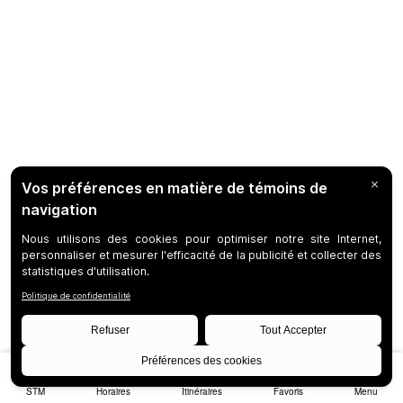
STM
Horaires
Itinéraires
Favoris
Menu