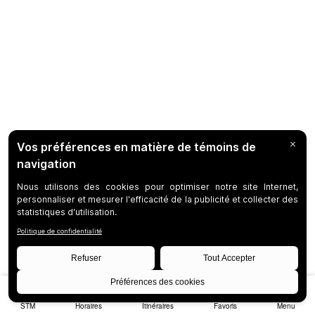
STM
Horaires
Itinéraires
Favoris
Menu