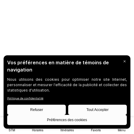
STM
Horaires
Itinéraires
Favoris
Menu