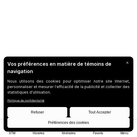
STM
Horaires
Itinéraires
Favoris
Menu