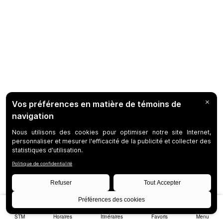
STM
Horaires
Itinéraires
Favoris
Menu