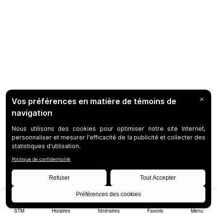
STM
Horaires
Itinéraires
Favoris
Menu