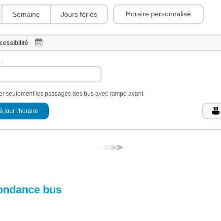
Horaire personnalisé
Semaine
Jours fériés
cessibilité
 :
her seulement les passages des bus avec rampe avant
à jour l'horaire
ondance bus