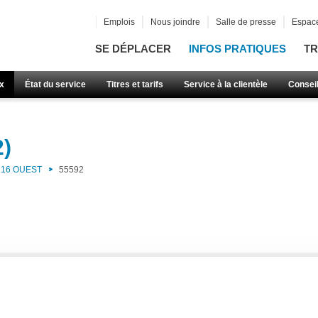
Emplois
Nous joindre
Salle de presse
Espace
SE DÉPLACER
INFOS PRATIQUES
TR
x
État du service
Titres et tarifs
Service à la clientèle
Consei
2)
16 OUEST
55592