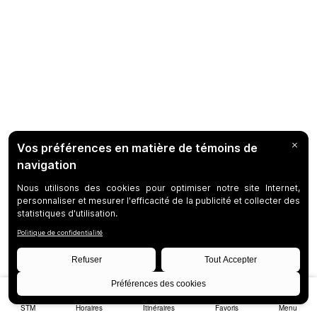
STM
Horaires
Itinéraires
Favoris
Menu