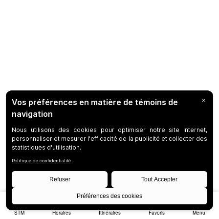
STM
Horaires
Itinéraires
Favoris
Menu