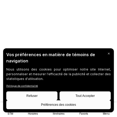
STM
Horaires
Itinéraires
Favoris
Menu