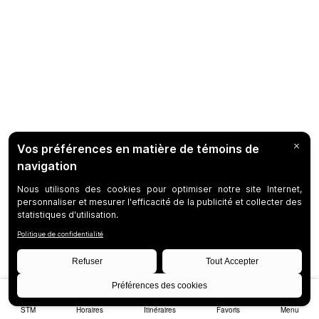
STM
Horaires
Itinéraires
Favoris
Menu