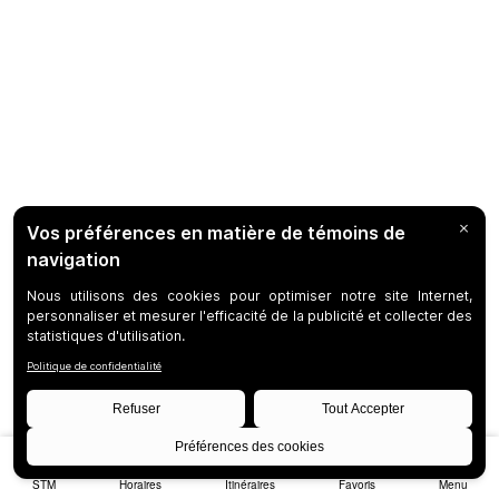
STM
Horaires
Itinéraires
Favoris
Menu