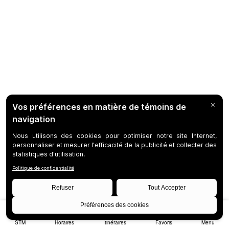
STM
Horaires
Itinéraires
Favoris
Menu