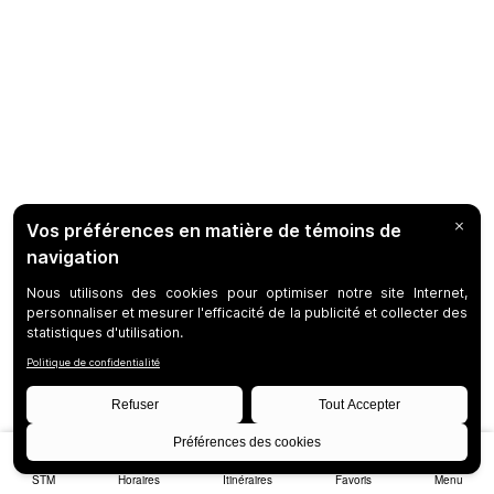
STM
Horaires
Itinéraires
Favoris
Menu