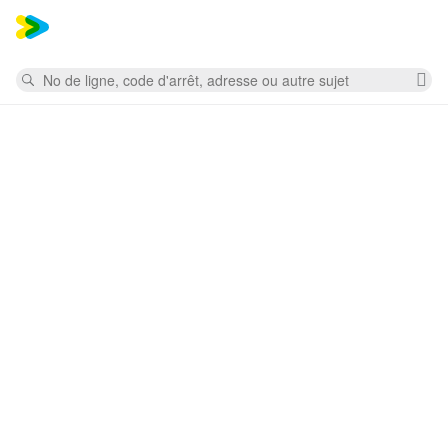
Mess
Rechercher
Su
la
re