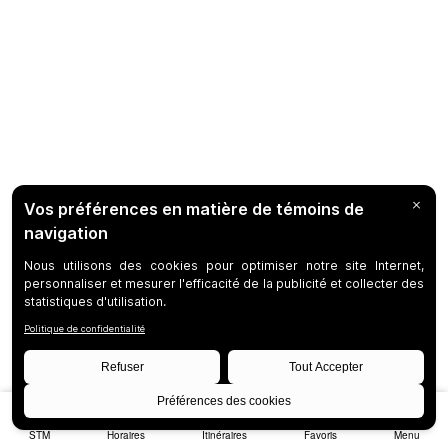
STM
Horaires
Itinéraires
Favoris
Menu