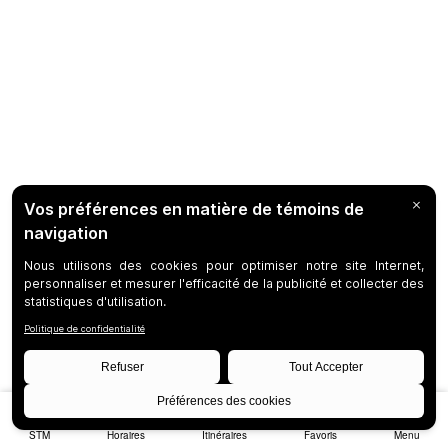
STM
Horaires
Itinéraires
Favoris
Menu