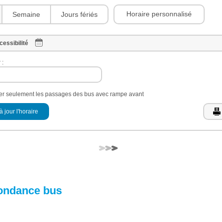
Horaire personnalisé
Semaine
Jours fériés
cessibilité
 :
her seulement les passages des bus avec rampe avant
à jour l'horaire
ondance bus