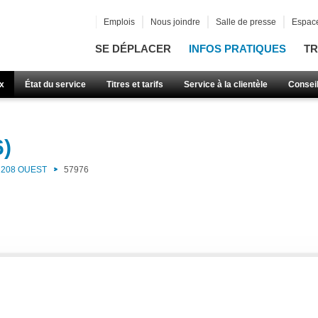
Emplois
Nous joindre
Salle de presse
Espace
SE DÉPLACER
INFOS PRATIQUES
TR
x
État du service
Titres et tarifs
Service à la clientèle
Consei
6)
208 OUEST
57976