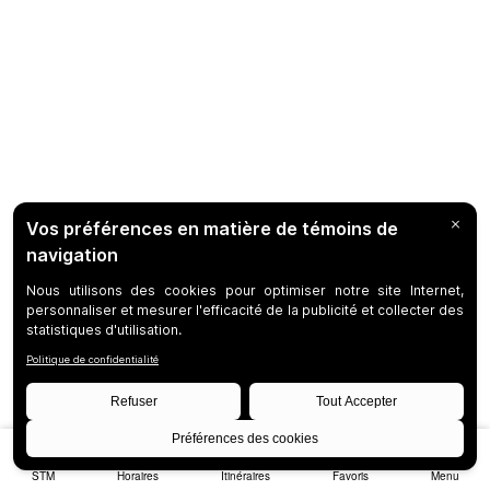
STM
Horaires
Itinéraires
Favoris
Menu