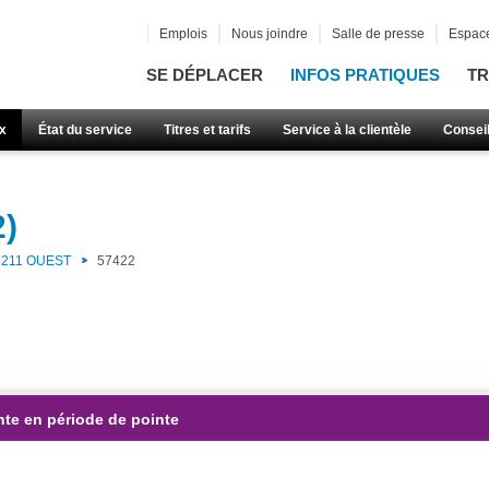
Emplois
Nous joindre
Salle de presse
Espace
SE DÉPLACER
INFOS PRATIQUES
TR
x
État du service
Titres et tarifs
Service à la clientèle
Consei
2)
211 OUEST
57422
nte en période de pointe