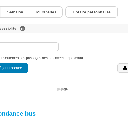
Horaire personnalisé
Semaine
Jours fériés
cessibilité
 :
her seulement les passages des bus avec rampe avant
à jour l'horaire
ondance bus