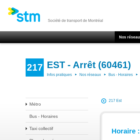
Société de transport de Montréal
Nos réseau
EST - Arrêt (60461)
217
Infos pratiques
Nos réseaux
Bus - Horaires
217 Est
Métro
Bus - Horaires
Taxi collectif
Horaire :