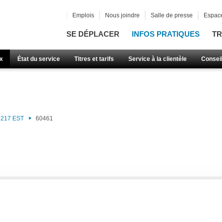
Emplois
Nous joindre
Salle de presse
Espace
SE DÉPLACER
INFOS PRATIQUES
TR
x
État du service
Titres et tarifs
Service à la clientèle
Consei
217 EST
60461