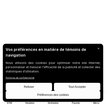
STM
Horaires
Itinéraires
Favoris
Menu