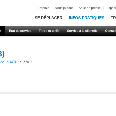
Emplois
Nous joindre
Salle de presse
Espace
SE DÉPLACER
INFOS PRATIQUES
TR
x
État du service
Titres et tarifs
Service à la clientèle
Consei
8)
221 SOUTH
57618