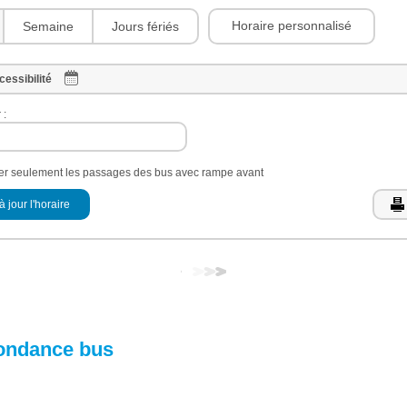
Horaire personnalisé
Semaine
Jours fériés
cessibilité
 :
her seulement les passages des bus avec rampe avant
à jour l'horaire
ondance bus