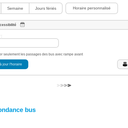
Horaire personnalisé
Semaine
Jours fériés
cessibilité
 :
her seulement les passages des bus avec rampe avant
à jour l'horaire
ondance bus