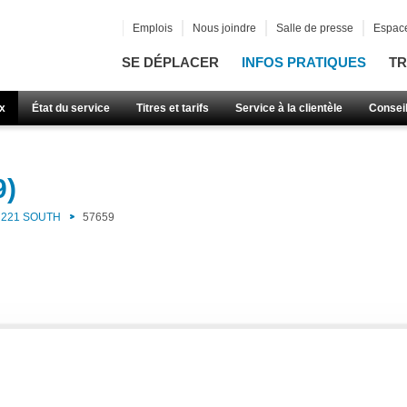
Emplois
Nous joindre
Salle de presse
Espace
SE DÉPLACER
INFOS PRATIQUES
TR
x
État du service
Titres et tarifs
Service à la clientèle
Consei
9)
221 SOUTH
57659