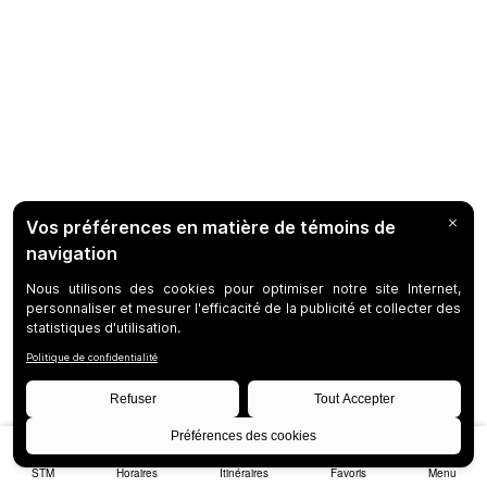
STM
Horaires
Itinéraires
Favoris
Menu