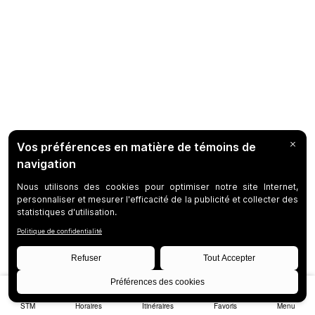
STM
Horaires
Itinéraires
Favoris
Menu