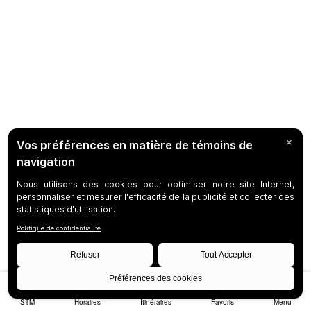
STM
Horaires
Itinéraires
Favoris
Menu