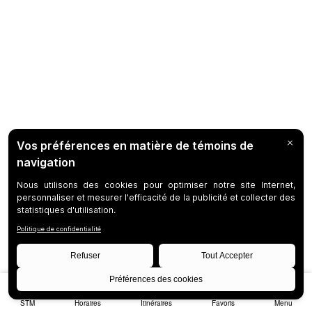
STM
Horaires
Itinéraires
Favoris
Menu