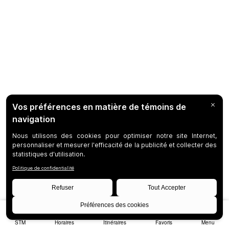
STM
Horaires
Itinéraires
Favoris
Menu