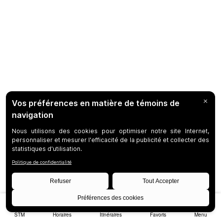
STM
Horaires
Itinéraires
Favoris
Menu