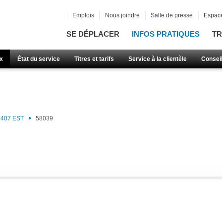
Emplois
Nous joindre
Salle de presse
Espace
SE DÉPLACER
INFOS PRATIQUES
TR
x
État du service
Titres et tarifs
Service à la clientèle
Consei
407 EST
58039