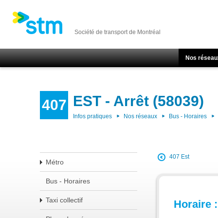
Société de transport de Montréal
Nos réseau
EST - Arrêt (58039)
407
Infos pratiques
Nos réseaux
Bus - Horaires
407 Est
Métro
Bus - Horaires
Taxi collectif
Horaire :