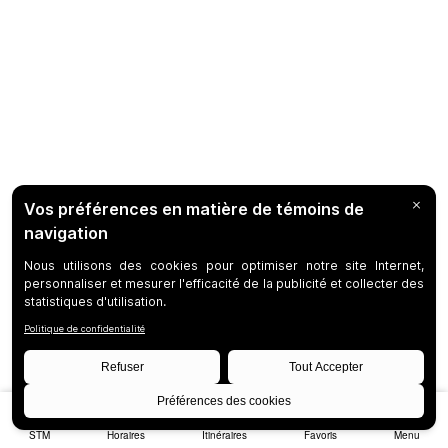
STM
Horaires
Itinéraires
Favoris
Menu