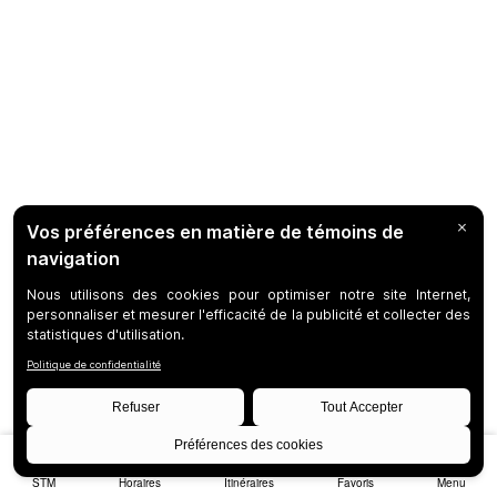
STM
Horaires
Itinéraires
Favoris
Menu