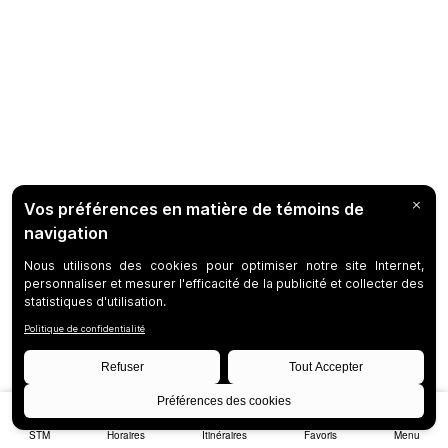
STM
Horaires
Itinéraires
Favoris
Menu