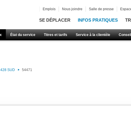
Emplois
Nous joindre
Salle de presse
Espace
SE DÉPLACER
INFOS PRATIQUES
TR
x
État du service
Titres et tarifs
Service à la clientèle
Consei
428 SUD
54471