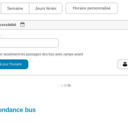
Horaire personnalisé
Semaine
Jours fériés
cessibilité
 :
her seulement les passages des bus avec rampe avant
à jour l'horaire
ondance bus