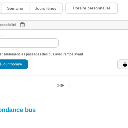
Horaire personnalisé
Semaine
Jours fériés
cessibilité
 :
her seulement les passages des bus avec rampe avant
à jour l'horaire
ondance bus