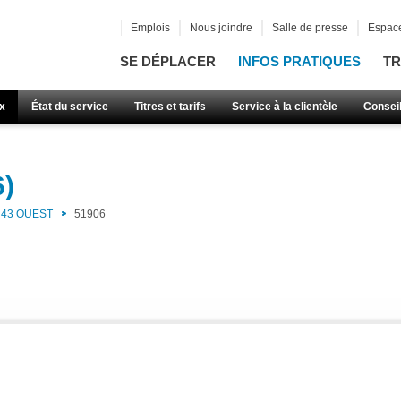
Emplois
Nous joindre
Salle de presse
Espace
SE DÉPLACER
INFOS PRATIQUES
TR
x
État du service
Titres et tarifs
Service à la clientèle
Consei
6)
43 OUEST
51906