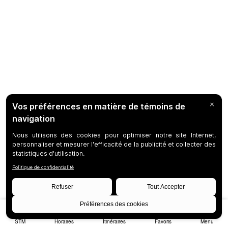
STM
Horaires
Itinéraires
Favoris
Menu