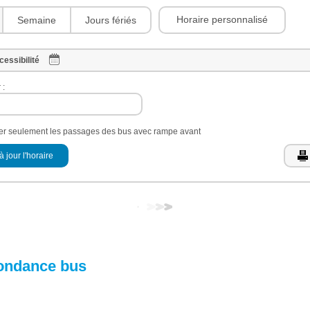
Horaire personnalisé
Semaine
Jours fériés
cessibilité
 :
her seulement les passages des bus avec rampe avant
à jour l'horaire
ondance bus