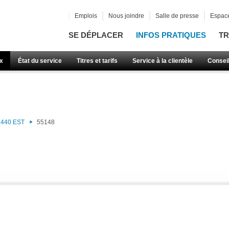
Emplois
Nous joindre
Salle de presse
Espace
SE DÉPLACER
INFOS PRATIQUES
TR
x
État du service
Titres et tarifs
Service à la clientèle
Consei
440 EST
55148