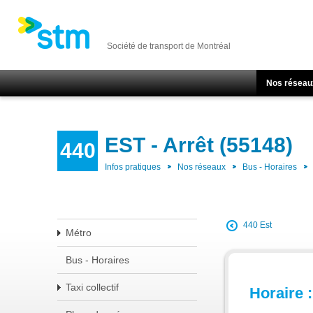
Société de transport de Montréal
Nos réseau
EST - Arrêt (55148)
440
Infos pratiques
Nos réseaux
Bus - Horaires
440 Est
Métro
Bus - Horaires
Taxi collectif
Horaire :