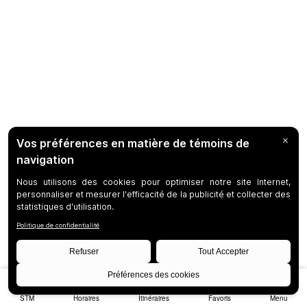
STM
Horaires
Itinéraires
Favoris
Menu